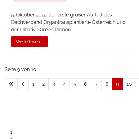
5. Oktober 2012: der erste großer Auftritt des
Dachverband Organtransplantierte Österreich und
der Initiative Green Ribbon
Weiterlesen …
Seite 9 von 10
1
2
3
4
5
6
7
8
9
10