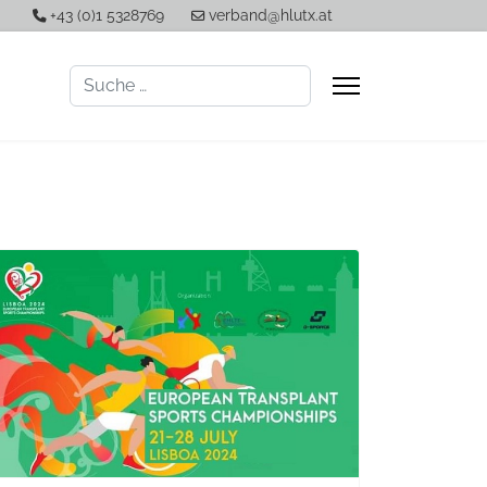
+43 (0)1 5328769
verband@hlutx.at
Suchen