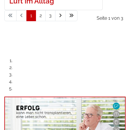
Luft im Alltag"
1
2
3
Seite 1 von 3