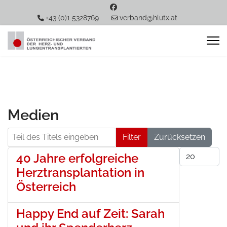
+43 (0)1 5328769
verband@hlutx.at
Medien
Teil des Titels eingeben
Filter
Zurücksetzen
Anzeige #
40 Jahre erfolgreiche
Herztransplantation in
Österreich
Happy End auf Zeit: Sarah