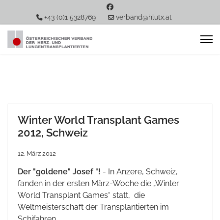
+43 (0)1 5328769
verband@hlutx.at
Winter World Transplant Games
2012, Schweiz
12. März 2012
Der "goldene" Josef "!
- In
Anzere
, Schweiz,
fanden in der ersten März-Woche die „Winter
World Transplant Games“ statt, die
Weltmeisterschaft der Transplantierten im
Schifahren.