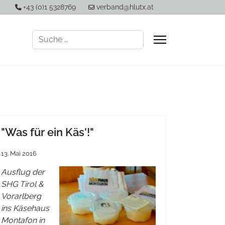
+43 (0)1 5328769
verband@hlutx.at
Suchen
"Was für ein Käs'!"
13. Mai 2016
Ausflug der
SHG Tirol &
Vorarlberg
ins Käsehaus
Montafon in