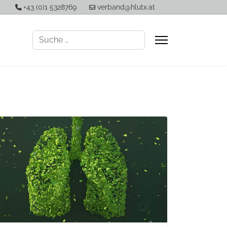
+43 (0)1 5328769
verband@hlutx.at
Suchen