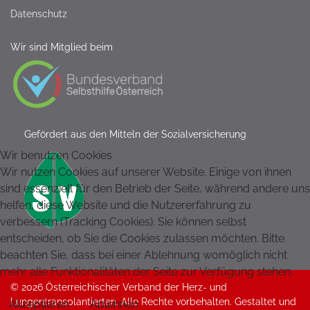
Datenschutz
Wir sind Mitglied beim
Gefördert aus den Mitteln der Sozialversicherung
Wir benutzen Cookies
Wir nutzen Cookies auf unserer Website. Einige von ihnen
sind essenziell für den Betrieb der Seite, während andere uns
helfen, diese Website und die Nutzererfahrung zu
verbessern (Tracking Cookies). Sie können selbst
entscheiden, ob Sie die Cookies zulassen möchten. Bitte
beachten Sie, dass bei einer Ablehnung womöglich nicht
mehr alle Funktionalitäten der Seite zur Verfügung stehen.
© 2026 Österreichischer Verband der Herz- und
Lungentransplantierten. Alle Rechte vorbehalten. Gestaltet und
Akzeptieren
Ablehnen