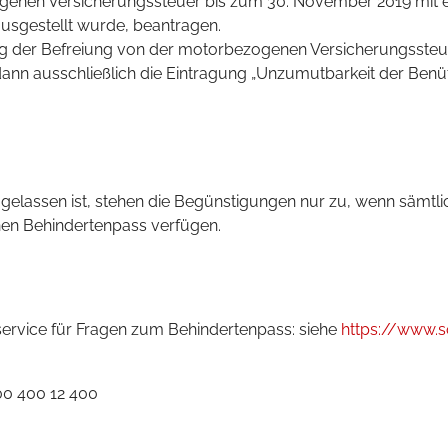
ogenen Versicherungssteuer bis zum 30. November 2019 mit
ausgestellt wurde, beantragen.
ng der Befreiung von der motorbezogenen Versicherungssteu
ann ausschließlich die Eintragung „Unzumutbarkeit der Benüt
elassen ist, stehen die Begünstigungen nur zu, wenn sämtli
nen Behindertenpass verfügen.
service für Fragen zum Behindertenpass: siehe
https://www.so
00 400 12 400