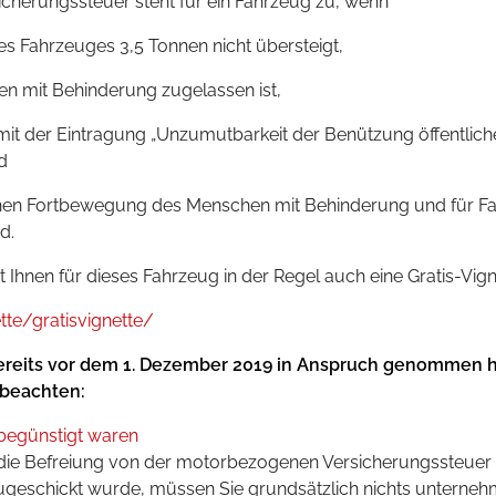
cherungssteuer steht für ein Fahrzeug zu, wenn
s Fahrzeuges 3,5 Tonnen nicht übersteigt,
en mit Behinderung zugelassen ist,
t der Eintragung „Unzumutbarkeit der Benützung öffentlicher 
d
hen Fortbewegung des Menschen mit Behinderung und für Fah
d.
 Ihnen für dieses Fahrzeug in der Regel auch eine Gratis-Vign
tte/gratisvignette/
ereits vor dem 1. Dezember 2019 in Anspruch genommen h
beachten:
begünstigt waren
 die Befreiung von der motorbezogenen Versicherungssteue
ugeschickt wurde, müssen Sie grundsätzlich nichts unterneh