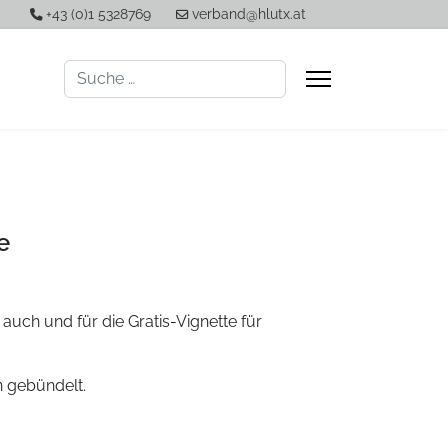
+43 (0)1 5328769
verband@hlutx.at
Suchen
e
uch und für die Gratis-Vignette für
n gebündelt.