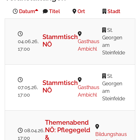
Datum
Titel
Ort
Stadt
St.
Stammtisch
Georgen
04.06.26
,
Gasthaus
NÖ
am
17:00
Ambichl
Steinfelde
St.
Stammtisch
Georgen
07.05.26
,
Gasthaus
NÖ
am
17:00
Ambichl
Steinfelde
Themenabend
NÖ: Pflegegeld
08.04.26
,
Bildungshaus
&
17:00