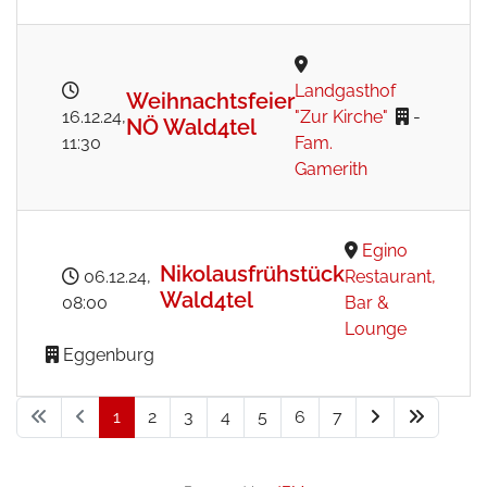
Landgasthof
Weihnachtsfeier
16.12.24
,
"Zur Kirche"
-
NÖ Wald4tel
11:30
Fam.
Gamerith
Egino
Nikolausfrühstück
06.12.24
,
Restaurant,
Wald4tel
08:00
Bar &
Lounge
Eggenburg
1
2
3
4
5
6
7