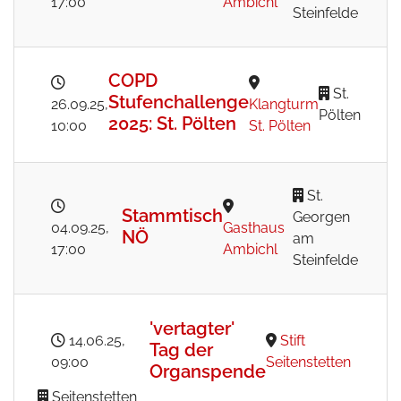
17:00
Ambichl
Steinfelde
COPD
St.
Stufenchallenge
26.09.25
,
Klangturm
Pölten
2025: St. Pölten
10:00
St. Pölten
St.
Stammtisch
Georgen
04.09.25
,
Gasthaus
NÖ
am
17:00
Ambichl
Steinfelde
'vertagter'
14.06.25
,
Stift
Tag der
09:00
Seitenstetten
Organspende
Seitenstetten