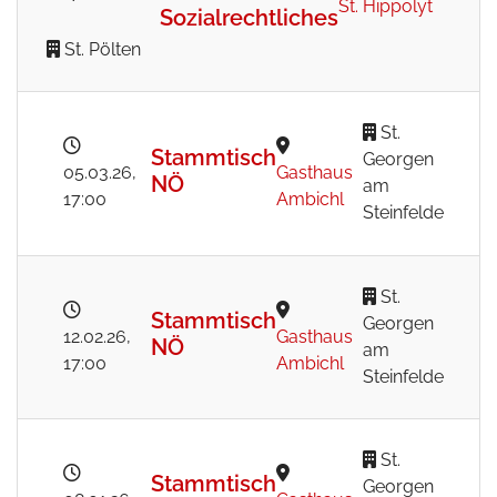
St. Hippolyt
Sozialrechtliches
St. Pölten
St.
Stammtisch
Georgen
05.03.26
,
Gasthaus
NÖ
am
17:00
Ambichl
Steinfelde
St.
Stammtisch
Georgen
12.02.26
,
Gasthaus
NÖ
am
17:00
Ambichl
Steinfelde
St.
Stammtisch
Georgen