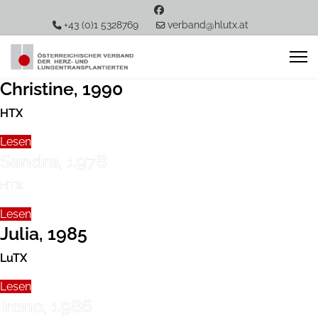
+43 (0)1 5328769
verband@hlutx.at
Christine, 1990
HTX
Lesen
Sandra, 1978
HTX
Lesen
Julia, 1985
LuTX
Lesen
Irene, 1986