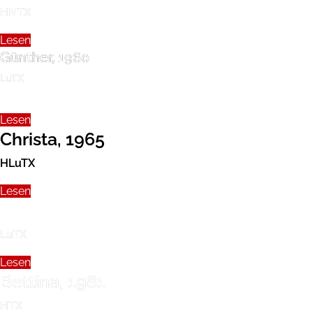
HNTX
Lesen
Günther, 1960
LuTX
Lesen
Christa, 1965
HLuTX
Lesen
Maximilian, 1979
LuTX
Lesen
Bettina, 1981
HTX