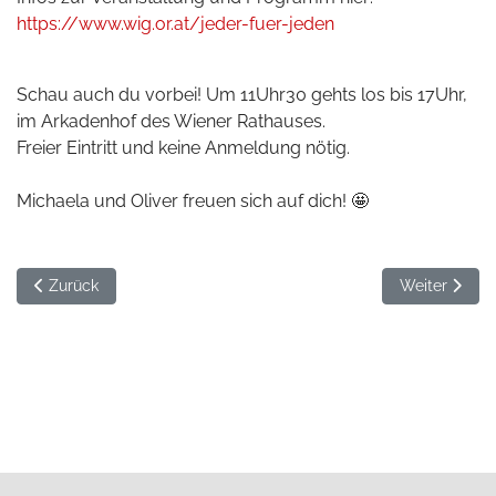
https://www.wig.or.at/jeder-fuer-jeden
Schau auch du vorbei! Um 11Uhr30 gehts los bis 17Uhr,
im Arkadenhof des Wiener Rathauses.
Freier Eintritt und keine Anmeldung nötig.
Michaela und Oliver freuen sich auf dich! 🤩
Vorheriger Beitrag: Dankgottesdienst in Seitenstetten 2026
Nächster Beit
Zurück
Weiter