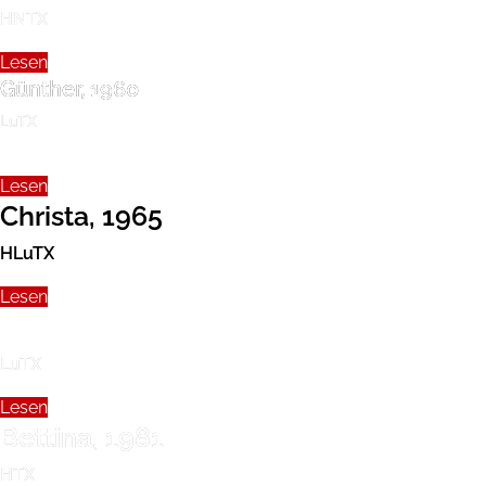
HNTX
Lesen
Günther, 1960
LuTX
Lesen
Christa, 1965
HLuTX
Lesen
Maximilian, 1979
LuTX
Lesen
Bettina, 1981
HTX