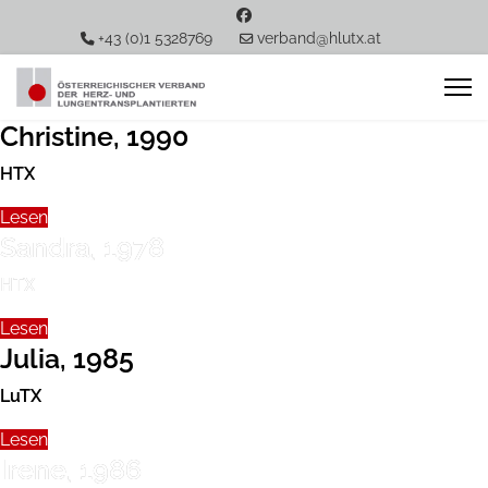
+43 (0)1 5328769
verband@hlutx.at
Christine, 1990
HTX
Lesen
Sandra, 1978
HTX
Lesen
Julia, 1985
LuTX
Lesen
Irene, 1986