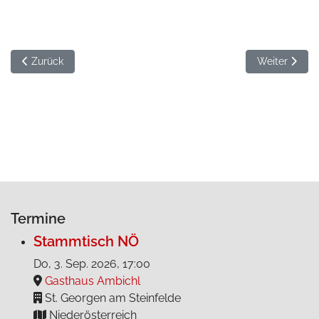
Vorheriger Beitrag: Fest der Begegnung Wien "Jede*r für jede*n"
Nächster Bei
Zurück
Weiter
Termine
Stammtisch NÖ
Do, 3. Sep. 2026
, 17:00
Gasthaus Ambichl
St. Georgen am Steinfelde
Niederösterreich